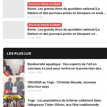
REVUE DE PRESSE AU BÉNIN
Bénin: Les grands titres du quotidien national (La
Nation) et des journaux privés en kiosques ce lundi 3
Août 2026
03 Août 2026
REVUE DE PRESSE AU BÉNIN
Bénin: Les grands titres du quotidien national (La
Nation) et des journaux privés en kiosques ce
vendredi 31 Juillet 2026
31 Juil 2026
LES PLUS LUS
Biodiversité aquatique : Des experts de l’UA en
conclave à Lomé pour renforcer la protection des
écosystèmes
13 Mar 2026
1
ONUSIDA au Togo : Christian Mouala, nouveau
directeur pays
16 Mar 2026
2
Togo : Les populations de la Kéran célèbrent dans
l’allégresse Tislim-Difoini, leur fête traditionnelle