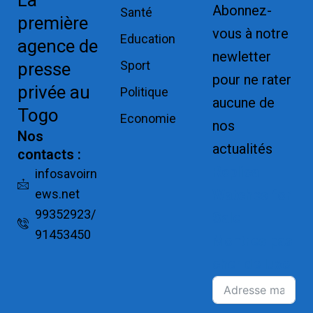
La
Abonnez-
Santé
première
vous à notre
Education
agence de
newletter
Sport
presse
pour ne rater
privée au
Politique
aucune de
Togo
Economie
nos
Nos
actualités
contacts :
Replica
infosavoirn
ews.net
Watches for
99352923/
Sale
91453450
Montres pas
cher de luxe