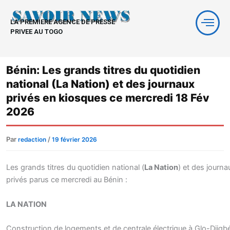
Aller
au
LA PREMIERE AGENCE DE PRESSE
contenu
PRIVEE AU TOGO
Bénin: Les grands titres du quotidien
national (La Nation) et des journaux
privés en kiosques ce mercredi 18 Fév
2026
Par
/
redaction
19 février 2026
Les grands titres du quotidien national (
La Nation
) et des journa
privés parus ce mercredi au Bénin :
LA NATION
Construction de logements et de centrale électrique à Glo-Djigbé