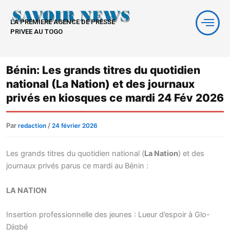
Aller
au
LA PREMIERE AGENCE DE PRESSE
contenu
PRIVEE AU TOGO
Bénin: Les grands titres du quotidien
national (La Nation) et des journaux
privés en kiosques ce mardi 24 Fév 2026
Par
/
redaction
24 février 2026
Les grands titres du quotidien national (
La Nation
) et des
journaux privés parus ce mardi au Bénin :
LA NATION
Insertion professionnelle des jeunes : Lueur d’espoir à Glo-
Djigbé