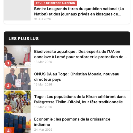
REVUE DE PRESSE AU BÉNIN
Bénin: Les grands titres du quotidien national (La
Nation) et des journaux privés en kiosques ce
vendredi 31 Juillet 2026
31 Juil 2026
LES PLUS LUS
Biodiversité aquatique : Des experts de l’UA en
conclave à Lomé pour renforcer la protection des
écosystèmes
13 Mar 2026
1
ONUSIDA au Togo : Christian Mouala, nouveau
directeur pays
16 Mar 2026
2
Togo : Les populations de la Kéran célèbrent dans
l’allégresse Tislim-Difoini, leur fête traditionnelle
16 Mar 2026
3
Economie : les poumons de la croissance
indienne
24 Mar 2026
4