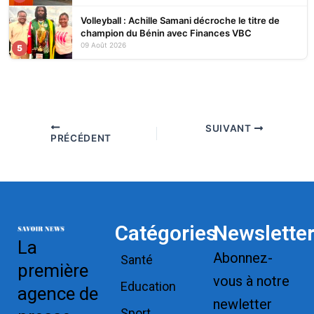
Volleyball : Achille Samani décroche le titre de
champion du Bénin avec Finances VBC
09 Août 2026
5
SUIVANT
PRÉCÉDENT
Catégories
Newslette
La
Abonnez-
Santé
première
vous à notre
Education
agence de
newletter
Sport