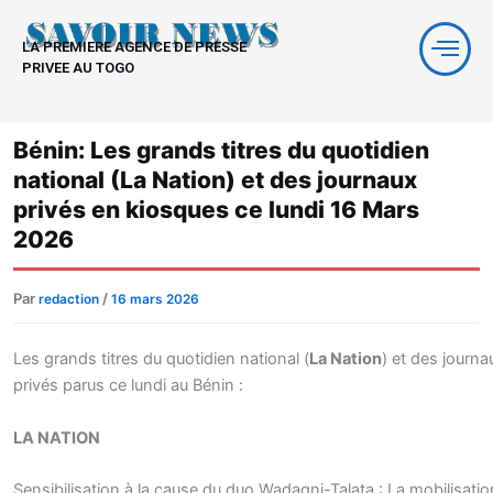
Aller
au
LA PREMIERE AGENCE DE PRESSE
contenu
PRIVEE AU TOGO
Bénin: Les grands titres du quotidien
national (La Nation) et des journaux
privés en kiosques ce lundi 16 Mars
2026
Par
/
redaction
16 mars 2026
Les grands titres du quotidien national (
La Nation
) et des journa
privés parus ce lundi au Bénin :
LA NATION
Sensibilisation à la cause du duo Wadagni-Talata : La mobilisatio