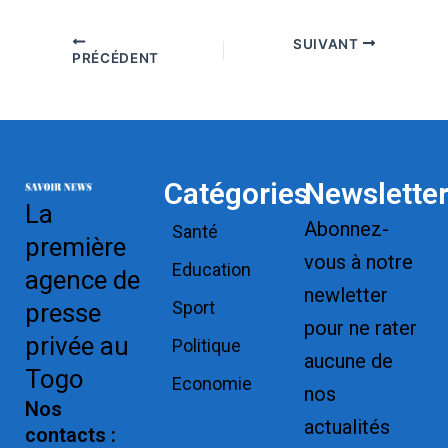
SUIVANT
PRÉCÉDENT
Catégories
Newslette
La
Abonnez-
Santé
première
vous à notre
Education
agence de
newletter
Sport
presse
pour ne rater
privée au
Politique
aucune de
Togo
Economie
nos
Nos
actualités
contacts :