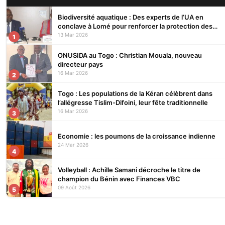
Biodiversité aquatique : Des experts de l’UA en
conclave à Lomé pour renforcer la protection des
écosystèmes
13 Mar 2026
1
ONUSIDA au Togo : Christian Mouala, nouveau
directeur pays
16 Mar 2026
2
Togo : Les populations de la Kéran célèbrent dans
l’allégresse Tislim-Difoini, leur fête traditionnelle
16 Mar 2026
3
Economie : les poumons de la croissance indienne
24 Mar 2026
4
Volleyball : Achille Samani décroche le titre de
champion du Bénin avec Finances VBC
09 Août 2026
5