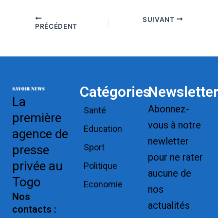
SUIVANT
PRÉCÉDENT
Catégories
Newslette
La
Abonnez-
Santé
première
vous à notre
Education
agence de
newletter
Sport
presse
pour ne rater
privée au
Politique
aucune de
Togo
Economie
nos
Nos
actualités
contacts :