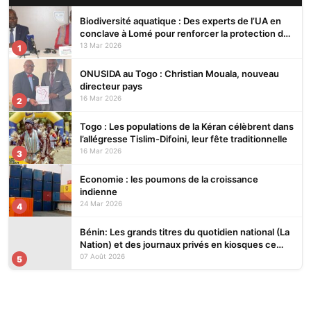
Biodiversité aquatique : Des experts de l’UA en
conclave à Lomé pour renforcer la protection des
écosystèmes
13 Mar 2026
1
ONUSIDA au Togo : Christian Mouala, nouveau
directeur pays
16 Mar 2026
2
Togo : Les populations de la Kéran célèbrent dans
l’allégresse Tislim-Difoini, leur fête traditionnelle
16 Mar 2026
3
Economie : les poumons de la croissance
indienne
24 Mar 2026
4
Bénin: Les grands titres du quotidien national (La
Nation) et des journaux privés en kiosques ce
vendredi 7 Août 2026
07 Août 2026
5