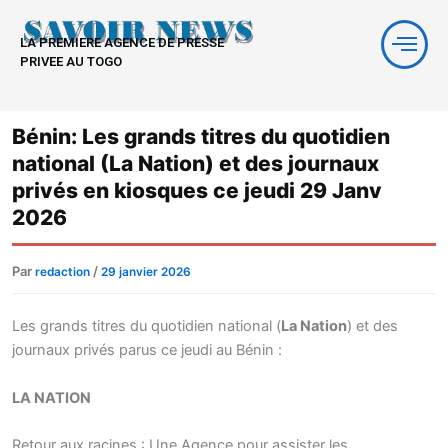
Aller
au
LA PREMIERE AGENCE DE PRESSE
contenu
PRIVEE AU TOGO
Bénin: Les grands titres du quotidien
national (La Nation) et des journaux
privés en kiosques ce jeudi 29 Janv
2026
Par
/
redaction
29 janvier 2026
Les grands titres du quotidien national (
La Nation
) et des
journaux privés parus ce jeudi au Bénin :
LA NATION
Retour aux racines : Une Agence pour assister les