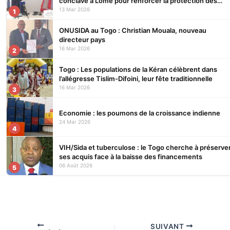
conclave à Lomé pour renforcer la protection des
écosystèmes
13 Mar 2026
1
ONUSIDA au Togo : Christian Mouala, nouveau
directeur pays
16 Mar 2026
2
Togo : Les populations de la Kéran célèbrent dans
l’allégresse Tislim-Difoini, leur fête traditionnelle
16 Mar 2026
3
Economie : les poumons de la croissance indienne
24 Mar 2026
4
VIH/Sida et tuberculose : le Togo cherche à préserve
ses acquis face à la baisse des financements
06 Août 2026
5
SUIVANT