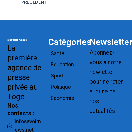
PRÉCÉDENT
Catégories
Newslette
La
Abonnez-
Santé
première
vous à notre
Education
agence de
newletter
Sport
presse
pour ne rater
privée au
Politique
aucune de
Togo
Economie
nos
Nos
actualités
contacts :
Replica
infosavoirn
ews.net
Watches for