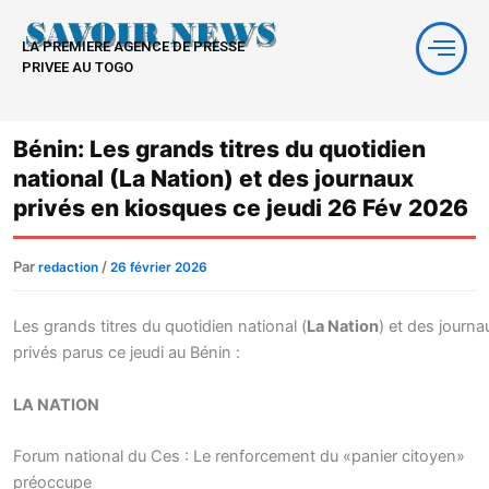
Aller
au
LA PREMIERE AGENCE DE PRESSE
contenu
PRIVEE AU TOGO
Bénin: Les grands titres du quotidien
national (La Nation) et des journaux
privés en kiosques ce jeudi 26 Fév 2026
Par
/
redaction
26 février 2026
Les grands titres du quotidien national (
La Nation
) et des journa
privés parus ce jeudi au Bénin :
LA NATION
Forum national du Ces : Le renforcement du «panier citoyen»
préoccupe