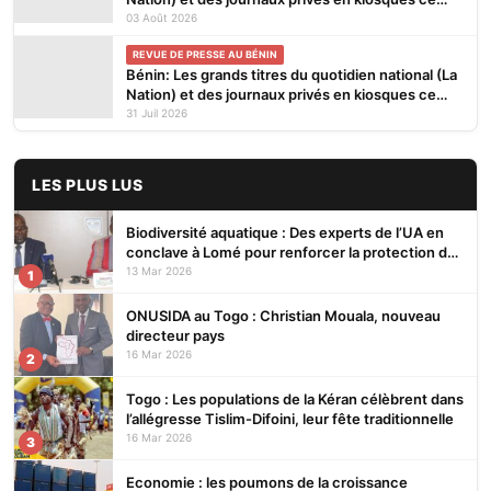
lundi 3 Août 2026
03 Août 2026
REVUE DE PRESSE AU BÉNIN
Bénin: Les grands titres du quotidien national (La
Nation) et des journaux privés en kiosques ce
vendredi 31 Juillet 2026
31 Juil 2026
LES PLUS LUS
Biodiversité aquatique : Des experts de l’UA en
conclave à Lomé pour renforcer la protection des
écosystèmes
13 Mar 2026
1
ONUSIDA au Togo : Christian Mouala, nouveau
directeur pays
16 Mar 2026
2
Togo : Les populations de la Kéran célèbrent dans
l’allégresse Tislim-Difoini, leur fête traditionnelle
16 Mar 2026
3
Economie : les poumons de la croissance