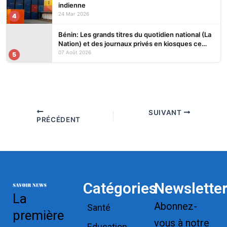
indienne
24 Mar 2026
4
Bénin: Les grands titres du quotidien national (La
Nation) et des journaux privés en kiosques ce
vendredi 7 Août 2026
07 Août 2026
5
SUIVANT
PRÉCÉDENT
Catégories
Newslette
La
Abonnez-
Santé
première
vous à notre
Education