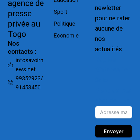
agence de
newletter
Sport
presse
pour ne rater
privée au
Politique
aucune de
Togo
Economie
nos
Nos
actualités
contacts :
Replica
infosavoirn
ews.net
Watches for
99352923/
Sale
91453450
Montres pas
cher de luxe
Envoyer