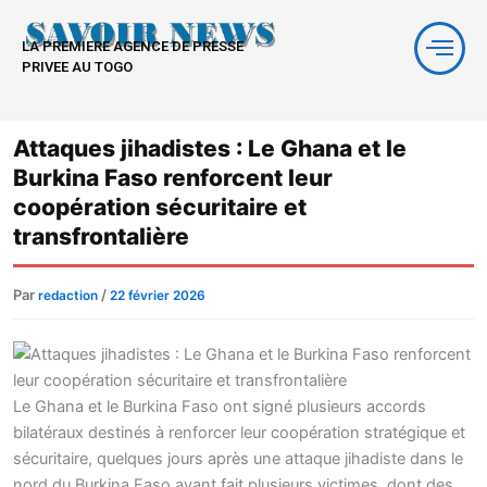
Aller
au
LA PREMIERE AGENCE DE PRESSE
contenu
PRIVEE AU TOGO
Attaques jihadistes : Le Ghana et le
Burkina Faso renforcent leur
coopération sécuritaire et
transfrontalière
Par
/
redaction
22 février 2026
Le Ghana et le Burkina Faso ont signé plusieurs accords
bilatéraux destinés à renforcer leur coopération stratégique et
sécuritaire, quelques jours après une attaque jihadiste dans le
nord du Burkina Faso ayant fait plusieurs victimes, dont des