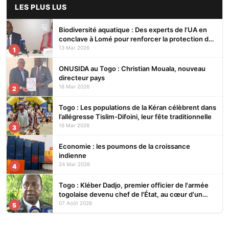
LES PLUS LUS
Biodiversité aquatique : Des experts de l’UA en
conclave à Lomé pour renforcer la protection des
écosystèmes
13 Mar 2026
1
ONUSIDA au Togo : Christian Mouala, nouveau
directeur pays
16 Mar 2026
2
Togo : Les populations de la Kéran célèbrent dans
l’allégresse Tislim-Difoini, leur fête traditionnelle
16 Mar 2026
3
Economie : les poumons de la croissance
indienne
24 Mar 2026
4
Togo : Kléber Dadjo, premier officier de l'armée
togolaise devenu chef de l'État, au cœur d'un
ouvrage
07 Août 2026
5