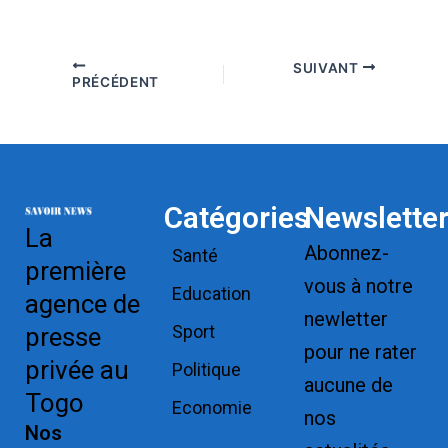
SUIVANT
PRÉCÉDENT
Catégories
Newslette
La
Abonnez-
Santé
première
vous à notre
Education
agence de
newletter
Sport
presse
pour ne rater
privée au
Politique
aucune de
Togo
Economie
nos
Nos